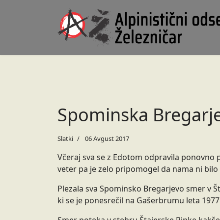
Spominska Bregarjev
Slatki
06 Avgust 2017
Včeraj sva se z Edotom odpravila ponovno po
veter pa je zelo pripomogel da nama ni bilo
Plezala sva Spominsko Bregarjevo smer v Šta
ki se je ponesrečil na Gašerbrumu leta 1977