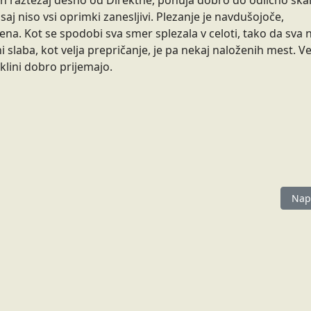
n raztežaj desno od Direktne, ponuja dobro do odlično skal
j niso vsi oprimki zanesljivi. Plezanje je navdušojoče,
ena. Kot se spodobi sva smer splezala v celoti, tako da sva 
 ni slaba, kot velja prepričanje, je pa nekaj naloženih mest. Ve
 klini dobro prijemajo.
jevnice AoŽ v Karnijskih Alpah
Nasl
Nap