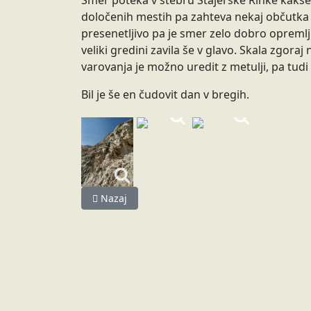
Smer poteka v stebru Štajerske Rinke kakše
določenih mestih pa zahteva nekaj občutka sa
presenetljivo pa je smer zelo dobro opremlj
veliki gredini zavila še v glavo. Skala zgoraj
varovanja je možno uredit z metulji, pa tudi
Bil je še en čudovit dan v bregih.
Prejšnji prispevek: 4. tradicionalni ŽaoŽ ali bo
Nazaj