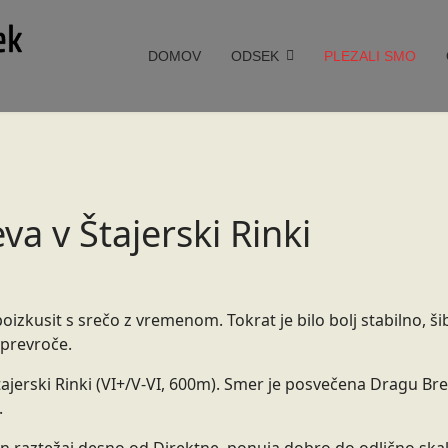
DOMOV
ODSEK
PLEZALI SMO
a v Štajerski Rinki
izkusit s srečo z vremenom. Tokrat je bilo bolj stabilno, ši
 prevroče.
jerski Rinki (VI+/V-VI, 600m). Smer je posvečena Dragu Bre
.