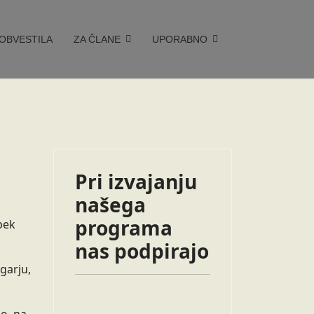
OBVESTILA
ZA ČLANE
UPORABNO
Pri izvajanju
našega
programa
bek
nas podpirajo
garju,